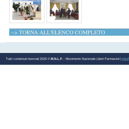
--> TORNA ALL'ELENCO COMPLETO
Tutti i contenuti riservati 2026 ©
M.N.L.F.
- Movimento Nazionale Liberi Farmacisti |
info@