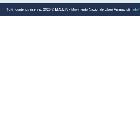
Tutti i contenuti riservati 2026 ©
M.N.L.F.
- Movimento Nazionale Liberi Farmacisti |
info@