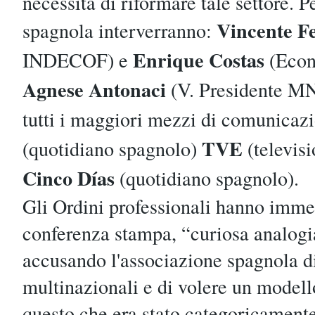
necessità di riformare tale settore. P
Vincente F
spagnola interverranno:
Enrique Costas
INDECOF) e
(Econ
Agnese Antonaci
(V. Presidente MN
tutti i maggiori mezzi di comunicaz
TVE
(quotidiano spagnolo)
(televis
Cinco Días
(quotidiano spagnolo).
Gli Ordini professionali hanno imme
conferenza stampa, “curiosa analogia
accusando l'associazione spagnola di
multinazionali e di volere un model
questo che era stato categoricamente