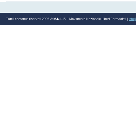
Tutti i contenuti riservati 2026 ©
M.N.L.F.
- Movimento Nazionale Liberi Farmacisti |
info@