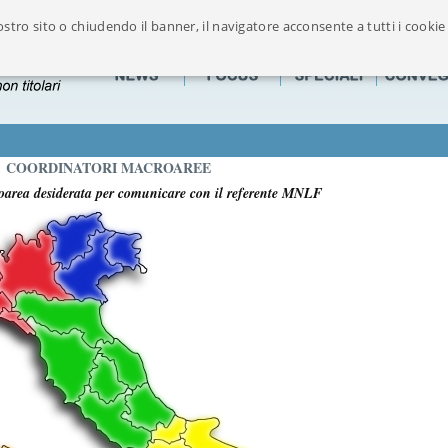
stro sito o chiudendo il banner, il navigatore acconsente a tutti i cookie
Ufficialmente riconosciuto dalla FOFI componente maggioritaria delle Associazion
COORDINATORI MACROAREE
oarea desiderata per comunicare con il referente MNLF