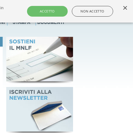
×
 in
i e dei farmacisti non titolari italiani
ACCETTO
NON ACCETTO