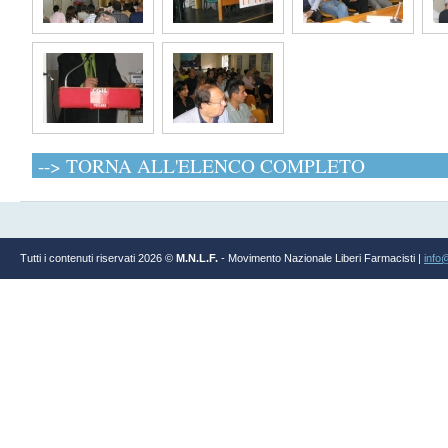
--> TORNA ALL'ELENCO COMPLETO
Tutti i contenuti riservati 2026 ©
M.N.L.F.
- Movimento Nazionale Liberi Farmacisti |
info@