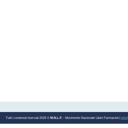
Tutti i contenuti riservati 2026 ©
M.N.L.F.
- Movimento Nazionale Liberi Farmacisti |
info@