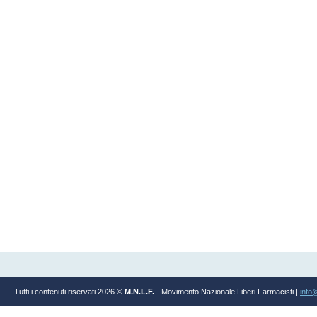
Tutti i contenuti riservati 2026 ©
M.N.L.F.
- Movimento Nazionale Liberi Farmacisti |
info@