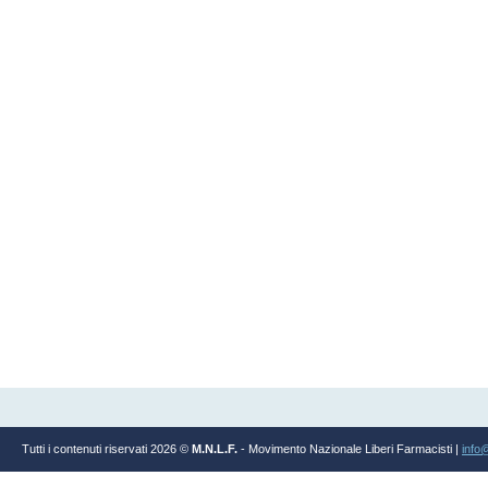
Tutti i contenuti riservati 2026 ©
M.N.L.F.
- Movimento Nazionale Liberi Farmacisti |
info@