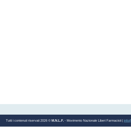
Tutti i contenuti riservati 2026 ©
M.N.L.F.
- Movimento Nazionale Liberi Farmacisti |
info@