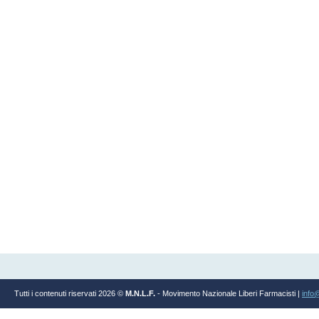
Tutti i contenuti riservati 2026 ©
M.N.L.F.
- Movimento Nazionale Liberi Farmacisti |
info@