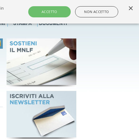
×
 in
i e dei farmacisti non titolari italiani
ACCETTO
NON ACCETTO