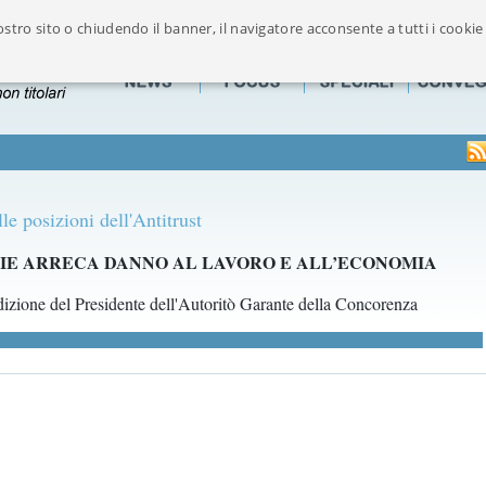
stro sito o chiudendo il banner, il navigatore acconsente a tutti i cookie
Ufficialmente riconosciuto dalla FOFI componente maggioritaria delle Associazion
e posizioni dell'Antitrust
IE ARRECA DANNO AL LAVORO E ALL’ECONOMIA
izione del Presidente dell'Autoritò Garante della Concorenza