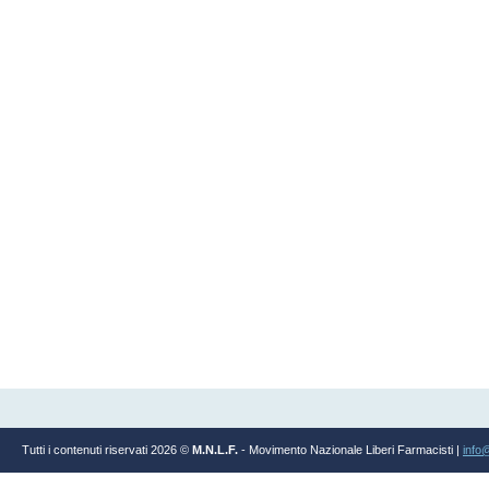
Tutti i contenuti riservati 2026 ©
M.N.L.F.
- Movimento Nazionale Liberi Farmacisti |
info@