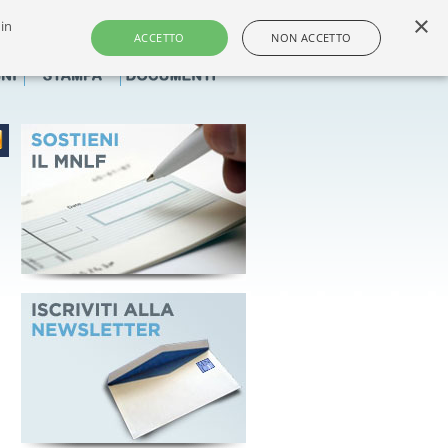
×
 in
i e dei farmacisti non titolari italiani
ACCETTO
NON ACCETTO