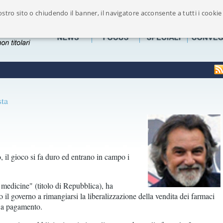
stro sito o chiudendo il banner, il navigatore acconsente a tutti i cookie
Ufficialmente riconosciuto dalla FOFI componente maggioritaria delle Associazion
sta
, il gioco si fa duro ed entrano in campo i
 medicine" (titolo di Repubblica), ha
il governo a rimangiarsi la liberalizzazione della vendita dei farmaci
a a pagamento.