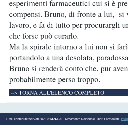
esperimenti farmaceutici cui si è pre
compensi. Bruno, di fronte a lui, si
lavoro, e fa di tutto per procurargli 
che forse può curarlo.
Ma la spirale intorno a lui non si fa
portandolo a una desolata, paradoss
Bruno si renderà conto che, pur aven
probabilmente perso troppo.
--> TORNA ALL'ELENCO COMPLETO
Tutti i contenuti riservati 2026 ©
M.N.L.F.
- Movimento Nazionale Liberi Farmacisti |
info@