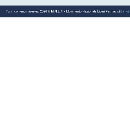
Tutti i contenuti riservati 2026 ©
M.N.L.F.
- Movimento Nazionale Liberi Farmacisti |
info@