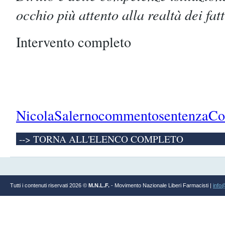
occhio più attento alla realtà dei fat
Intervento completo
NicolaSalernocommentosentenzaCor
--> TORNA ALL'ELENCO COMPLETO
Tutti i contenuti riservati 2026 ©
M.N.L.F.
- Movimento Nazionale Liberi Farmacisti |
info@