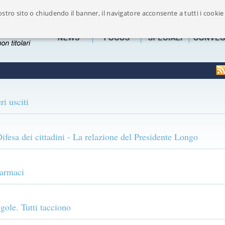
stro sito o chiudendo il banner, il navigatore acconsente a tutti i cookie
Ufficialmente riconosciuto dalla FOFI componente maggioritaria delle Associazion
i usciti
esa dei cittadini - La relazione del Presidente Longo
farmaci
gole. Tutti tacciono