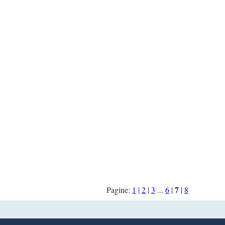
7
Pagine:
1
|
2
|
3
...
6
|
|
8