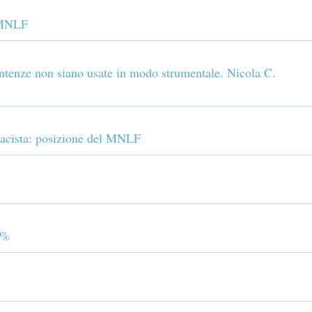
l MNLF
entenze non siano usate in modo strumentale. Nicola C.
macista: posizione del MNLF
9%