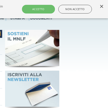
×
 in
i e dei farmacisti non titolari italiani
ACCETTO
NON ACCETTO