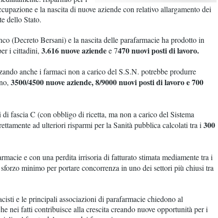
occupazione e la nascita di nuove aziende con relativo allargamento dei
te dello Stato.
nco (Decreto Bersani) e la nascita delle parafarmacie ha prodotto in
3.616 nuove aziende
470 nuovi posti di lavoro.
er i cittadini,
e 7
zzando anche i farmaci non a carico del S.S.N. potrebbe produrre
3500/4500 nuove aziende, 8/9000 nuovi posti di lavoro e 700
nno,
ci di fascia C (con obbligo di ricetta, ma non a carico del Sistema
300
ettamente ad ulteriori risparmi per la Sanità pubblica calcolati tra i
rmacie e con una perdita irrisoria di fatturato stimata mediamente tra i
forzo minimo per portare concorrenza in uno dei settori più chiusi tra
isti e le principali associazioni di parafarmacie chiedono al
 nei fatti contribuisce alla crescita creando nuove opportunità per i