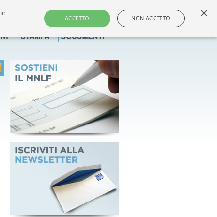
×
 in
i e dei farmacisti non titolari italiani
ACCETTO
NON ACCETTO