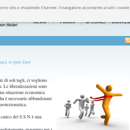
stro sito o chiudendo il banner, il navigatore acconsente a tutti i cookie
Ufficialmente riconosciuto dalla FOFI componente maggioritaria delle Associazion
aci si può fare
di soli tagli, ci vogliono
a. Le liberalizzazioni sono
 una situazione economica
Italia è necessario abbandonare
rotezionistica.
 carico del S.S.N è una
mmediatamente: risparmio per i