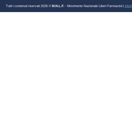
Tutti i contenuti riservati 2026 ©
M.N.L.F.
- Movimento Nazionale Liberi Farmacisti |
info@