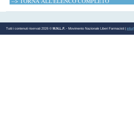
--> TORNA ALL'ELENCO COMPLETO
Tutti i contenuti riservati 2026 ©
M.N.L.F.
- Movimento Nazionale Liberi Farmacisti |
info@