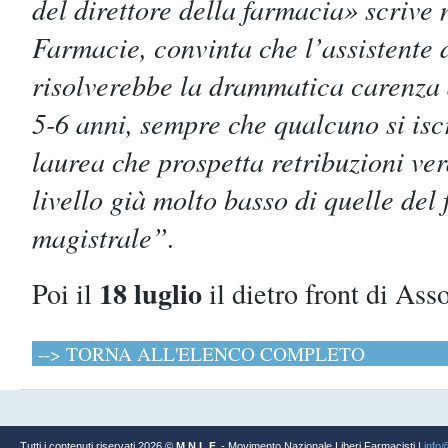
del direttore della farmacia» scrive 
Farmacie, convinta che l’assistente 
risolverebbe la drammatica carenza d
5-6 anni, sempre che qualcuno si iscr
laurea che prospetta retribuzioni ver
livello già molto basso di quelle del
magistrale”.
18 luglio
Poi il
il dietro front di As
--> TORNA ALL'ELENCO COMPLETO
Tutti i contenuti riservati 2026 ©
M.N.L.F.
- Movimento Nazionale Liberi Farmacisti |
info@