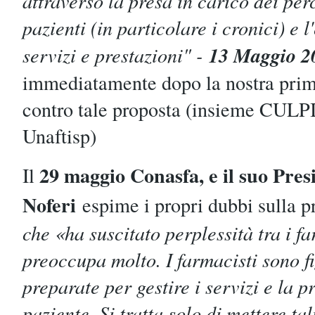
attraverso la presa in carico dei per
pazienti (in particolare i cronici) e l
13 Maggio 
servizi e prestazioni" -
immediatamente dopo la nostra prim
contro tale proposta (insieme CULPI 
Unaftisp)
29 maggio Conasfa, e il suo Pre
Il
Noferi
espime i propri dubbi sulla 
che «ha suscitato perplessità tra i fa
preoccupa molto. I farmacisti sono fi
preparate per gestire i servizi e la p
paziente. Si tratta solo di mettere tal