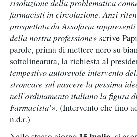
risoluzione della problematica conne
farmacisti in circolazione. Anzi rite
prospettata da Assofarm rappresenti
della nostra professione»
scrive Papi
parole, prima di mettere nero su bian
sottolineatura, la richiesta al presid
tempestivo autorevole intervento de
stroncare sul nascere la pessima ide
nell’ordinamento italiano la figura di
Farmacista’».
(Intervento che fino ad
n.d.r.)
15 luglio
Nello stesso giorno
, si es