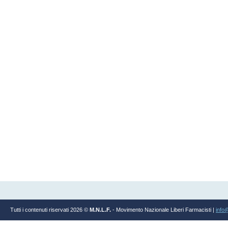
Tutti i contenuti riservati 2026 ©
M.N.L.F.
- Movimento Nazionale Liberi Farmacisti |
info@