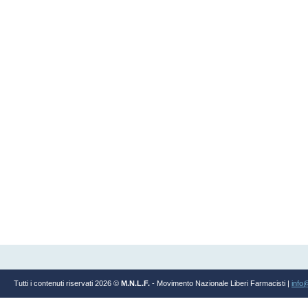
Tutti i contenuti riservati 2026 ©
M.N.L.F.
- Movimento Nazionale Liberi Farmacisti |
info@