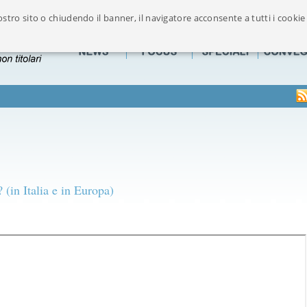
stro sito o chiudendo il banner, il navigatore acconsente a tutti i cookie
Ufficialmente riconosciuto dalla FOFI componente maggioritaria delle Associazion
(in Italia e in Europa)