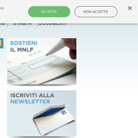
×
 in
i e dei farmacisti non titolari italiani
ACCETTO
NON ACCETTO