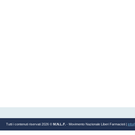
Tutti i contenuti riservati 2026 ©
M.N.L.F.
- Movimento Nazionale Liberi Farmacisti |
info@