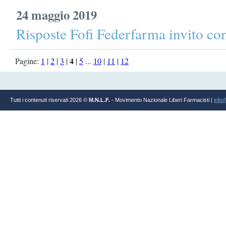
24 maggio 2019
Risposte Fofi Federfarma invito co
4
Pagine:
1
|
2
|
3
|
|
5
...
10
|
11
|
12
Tutti i contenuti riservati 2026 ©
M.N.L.F.
- Movimento Nazionale Liberi Farmacisti |
info@